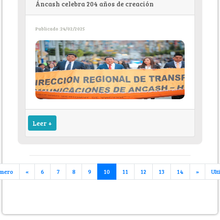
Áncash celebra 204 años de creación
Publicado :24/02/2025
Leer +
imero
«
6
7
8
9
10
11
12
13
14
»
Ult