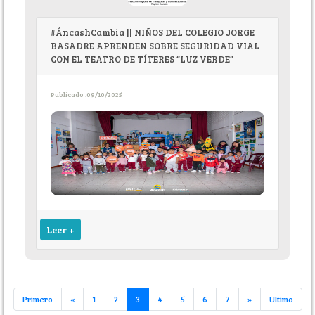
#ÁncashCambia || NIÑOS DEL COLEGIO JORGE
BASADRE APRENDEN SOBRE SEGURIDAD VIAL
CON EL TEATRO DE TÍTERES “LUZ VERDE”
Publicado :09/10/2025
Leer +
Primero
«
1
2
3
4
5
6
7
»
Ultimo